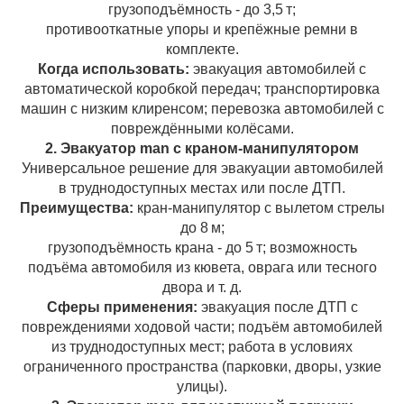
грузоподъёмность - до 3,5 т;
противооткатные упоры и крепёжные ремни в
комплекте.
Когда использовать:
эвакуация автомобилей с
автоматической коробкой передач; транспортировка
машин с низким клиренсом; перевозка автомобилей с
повреждёнными колёсами.
2. Эвакуатор man с краном‑манипулятором
Универсальное решение для эвакуации автомобилей
в труднодоступных местах или после ДТП.
Преимущества:
кран‑манипулятор с вылетом стрелы
до 8 м;
грузоподъёмность крана - до 5 т; возможность
подъёма автомобиля из кювета, оврага или тесного
двора и т. д.
Сферы применения:
эвакуация после ДТП с
повреждениями ходовой части; подъём автомобилей
из труднодоступных мест; работа в условиях
ограниченного пространства (парковки, дворы, узкие
улицы).