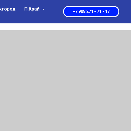
город
П.Край
+7 908 271 - 71 - 17