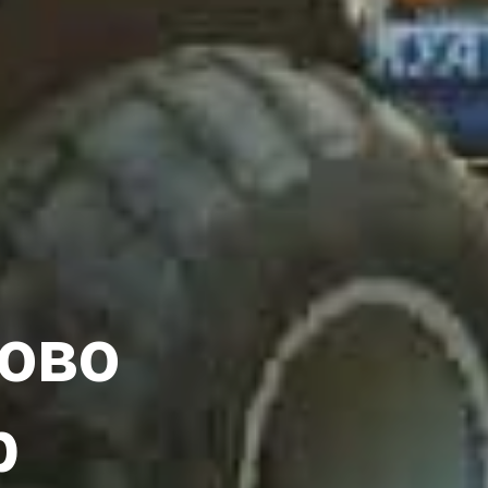
ово
р