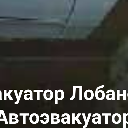
акуатор Лобан
Автоэвакуато