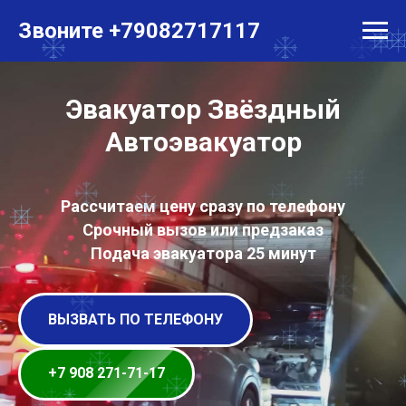
Главная
→
Пермский край
→
Звёздный
Звоните +79082717117
Эвакуатор Звёздный
Автоэвакуатор
Рассчитаем цену сразу по телефону
Срочный вызов или предзаказ
Подача эвакуатора 25 минут
ВЫЗВАТЬ ПО ТЕЛЕФОНУ
+7 908 271-71-17