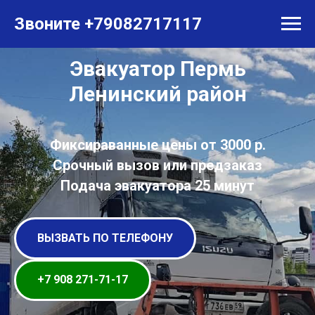
Звоните +79082717117
Эвакуатор Пермь
Ленинский район
Фиксираванные цены от 3000 р.
Срочный вызов или предзаказ
Подача эвакуатора 25 минут
ВЫЗВАТЬ ПО ТЕЛЕФОНУ
+7 908 271-71-17