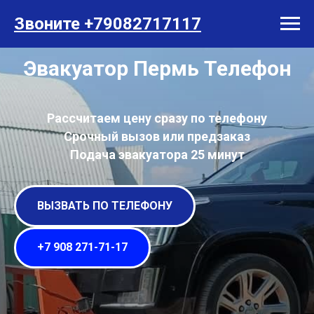
Звоните +79082717117
Эвакуатор Пермь Телефон
Рассчитаем цену сразу по телефону
Срочный вызов или предзаказ
Подача эвакуатора 25 минут
ВЫЗВАТЬ ПО ТЕЛЕФОНУ
+7 908 271-71-17